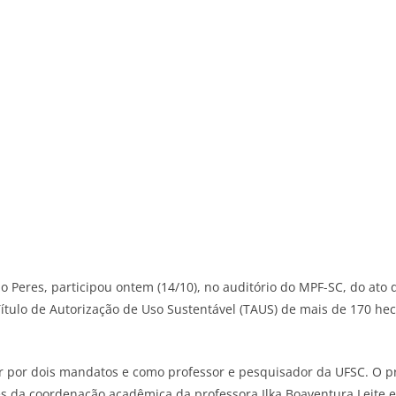
ino Peres, participou ontem (14/10), no auditório do MPF-SC, do ato
ulo de Autorização de Uso Sustentável (TAUS) de mais de 170 hect
or dois mandatos e como professor e pesquisador da UFSC. O proc
vés da coordenação acadêmica da professora Ilka Boaventura Leite 