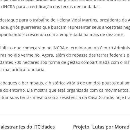
no INCRA para a certificação das terras demandadas.
estaque para o trabalho de Helena Vidal Martins, presidenta da As
e, griôs guerreiras que buscam representar seus ancestrais negro
companhando e crescendo com a empreitada há mais de dez anos.
 públicos que começaram no INCRA e terminaram no Centro Admini
ras no Rio Vermelho. Agora, além do repasse das terras federais 
restantes 700 hectares sob forma de gestão compartilhada com o In
orma jurídica fundiária.
baques e berimbaus, a histórica vitória de um dos poucos quilom
e do entorno. Ela mostra que está organizada com os movimentos so
ituir suas terras mesmo sob a resistência da Casa Grande, hoje tr
alestrantes do ITCidades
Projeto “Lutas por Moradia